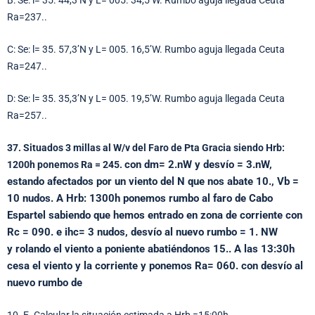
B: Se: l= 35. 44,3’N y L= 005. 34,5’W. Rumbo aguja llegada Ceuta
Ra=237..
C: Se: l= 35. 57,3’N y L= 005. 16,5’W. Rumbo aguja llegada Ceuta
Ra=247..
D: Se: l= 35. 35,3’N y L= 005. 19,5’W. Rumbo aguja llegada Ceuta
Ra=257..
37. Situados 3 millas al W/v del Faro de Pta Gracia siendo Hrb:
con dm= 2.nW y desvío = 3.nW,
1200h ponemos Ra = 245.
estando afectados por un viento del N que nos abate 10., Vb
=
10 nudos. A Hrb: 1300h ponemos rumbo al faro de Cabo
Espartel sabiendo que hemos
entrado en zona de corriente con
Rc = 090. e ihc= 3 nudos, desvío al nuevo rumbo = 1. NW
y
rolando el viento a poniente abatiéndonos 15..
A las 13:30h
cesa el viento y la corriente y ponemos Ra= 060. con desvío al
nuevo rumbo de
10. E. Calcular la situación estimada a Hrb =15:00h.