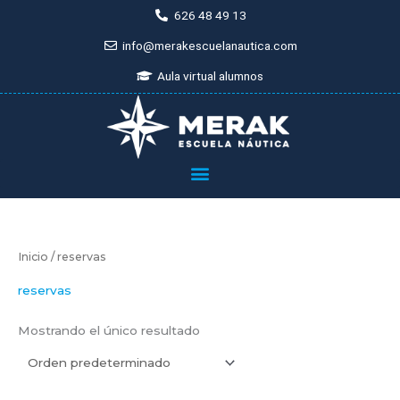
Ir
626 48 49 13
al
info@merakescuelanautica.com
contenido
Aula virtual alumnos
Inicio
/ reservas
reservas
Mostrando el único resultado