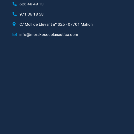
626 48 49 13
971 36 18 58
C/ Moll de Llevant nº 325 - 07701 Mahón
info@merakescuelanautica.com