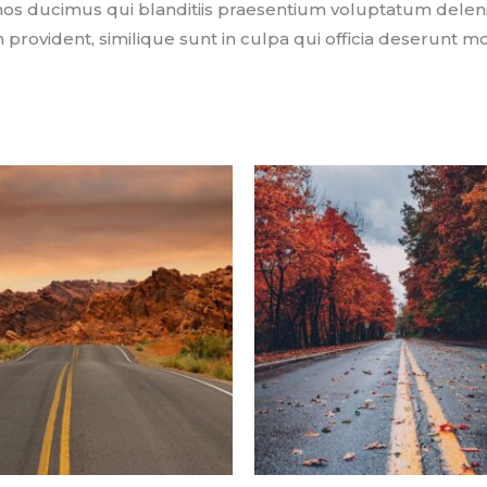
mos ducimus qui blanditiis praesentium voluptatum deleni
 provident, similique sunt in culpa qui officia deserunt mo