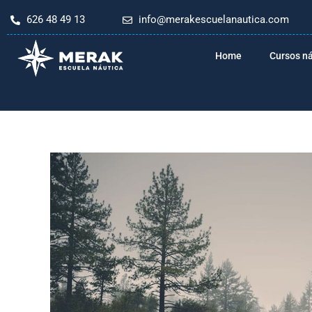
Ir
626 48 49 13
info@merakescuelanautica.com
al
contenido
Home
Cursos n