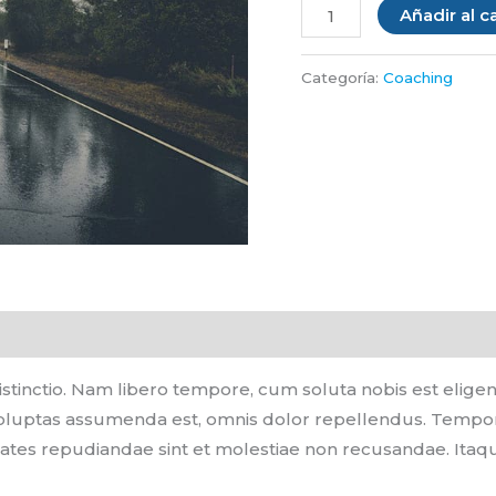
Añadir al ca
Categoría:
Coaching
istinctio. Nam libero tempore, cum soluta nobis est elige
luptas assumenda est, omnis dolor repellendus. Temporib
tates repudiandae sint et molestiae non recusandae. Itaq