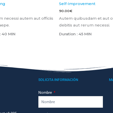
ing
Self-Improvement
90.00
€
 necessi autem aut officiis
Autem quibusdam et aut off
aepe.
debitis aut rerum necessi.
: 40 MIN
Duration : 45 MIN
SOLICITA INFORMACIÓN
M
Nombre