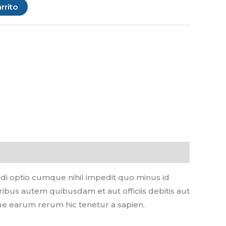
rrito
ndi optio cumque nihil impedit quo minus id
us autem quibusdam et aut officiis debitis aut
ue earum rerum hic tenetur a sapien.