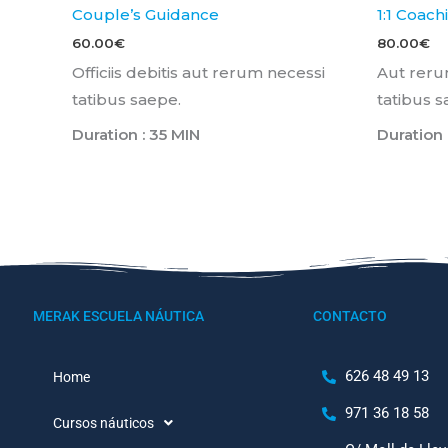
Couple’s Guidance
1:1 Coach
60.00
€
80.00
€
Officiis debitis aut rerum necessi
Aut rerum
tatibus saepe.
tatibus s
Duration : 35 MIN
Duration 
MERAK ESCUELA NÁUTICA
CONTACTO
626 48 49 13
Home
971 36 18 58
Cursos náuticos