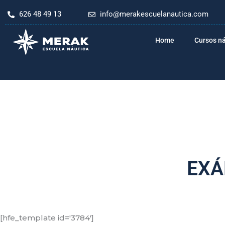
Ir
626 48 49 13
info@merakescuelanautica.com
al
contenido
Home
Cursos n
EXÁ
[hfe_template id='3784']