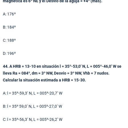
magnética es 6º NE y el Desvío de la aguja = +4º (más).
A: 176º
B: 184º
C: 188º
D: 196º
44. A HRB = 13-10 en situación l = 35º-53,0’ N, L = 005º-46,0’ W se
lleva Ra = 084º, dm = 3º NW, Desvío = 3º NW, Vhb = 7 nudos.
Calcular la situación estimada a HRB = 15-30.
A: l = 35º-59,3’ N, L = 005º-20,7’ W
B: l = 35º 59,0’ N, L = 005º-27,0’ W
C: l = 35º-56,3’ N, L = 005º-26,2’ W