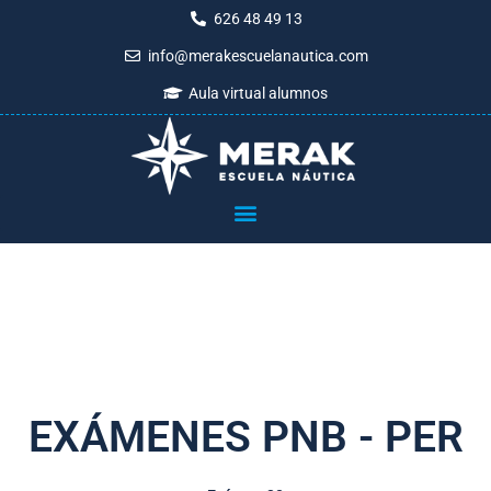
Ir
626 48 49 13
al
info@merakescuelanautica.com
contenido
Aula virtual alumnos
EXÁMENES PNB - PER