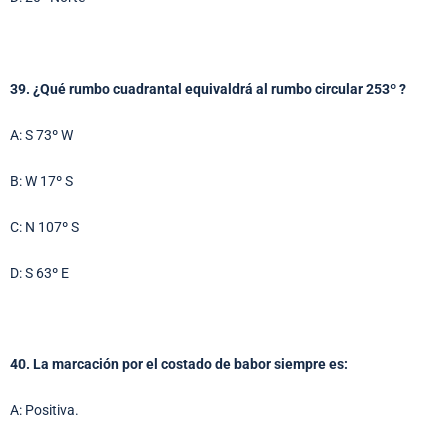
39. ¿Qué rumbo cuadrantal equivaldrá al rumbo circular 253º ?
A: S 73º W
B: W 17º S
C: N 107º S
D: S 63º E
40. La marcación por el costado de babor siempre es:
A: Positiva.