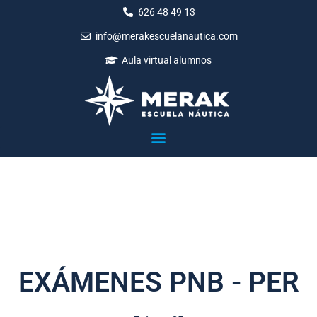
Ir
626 48 49 13
al
info@merakescuelanautica.com
contenido
Aula virtual alumnos
EXÁMENES PNB - PER