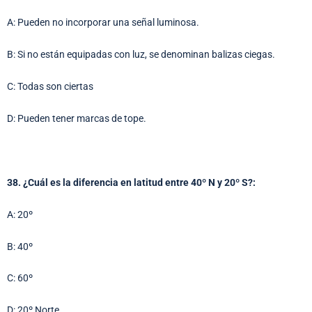
A: Pueden no incorporar una señal luminosa.
B: Si no están equipadas con luz, se denominan balizas ciegas.
C: Todas son ciertas
D: Pueden tener marcas de tope.
38. ¿Cuál es la diferencia en latitud entre 40º N y 20º S?:
A: 20º
B: 40º
C: 60º
D: 20º Norte