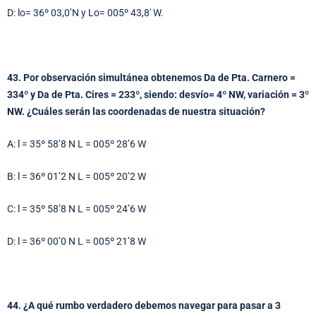
D: lo= 36º 03,0’N y Lo= 005º 43,8′ W.
43. Por observación simultánea obtenemos Da de Pta. Carnero =
334º y Da de Pta. Cires = 233º, siendo: desvío= 4º NW, variación = 3º
NW. ¿Cuáles serán las coordenadas de nuestra situación?
A: l = 35º 58’8 N L = 005º 28’6 W
B: l = 36º 01’2 N L = 005º 20’2 W
C: l = 35º 58’8 N L = 005º 24’6 W
D: l = 36º 00’0 N L = 005º 21’8 W
44. ¿A qué rumbo verdadero debemos navegar para pasar a 3