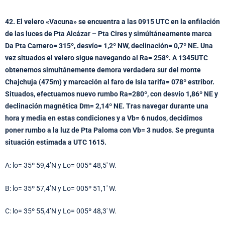
42. El velero «Vacuna» se encuentra a las 0915 UTC en la enfilación
de las luces de Pta Alcázar – Pta Cires y simúltáneamente marca
Da Pta Carnero= 315º, desvío= 1,2º NW, declinación= 0,7º NE. Una
vez situados el velero sigue navegando al Ra= 258º. A 1345UTC
obtenemos simultánemente demora verdadera sur del monte
Chajchuja (475m) y marcación al faro de Isla tarifa= 078º estribor.
Situados, efectuamos nuevo rumbo Ra=280º, con desvío 1,86º NE y
declinación magnética Dm= 2,14º NE. Tras navegar durante una
hora y media en estas condiciones y a Vb= 6 nudos, decidimos
poner rumbo a la luz de Pta Paloma con Vb= 3 nudos. Se pregunta
situación estimada a UTC 1615.
A: lo= 35º 59,4’N y Lo= 005º 48,5′ W.
B: lo= 35º 57,4’N y Lo= 005º 51,1′ W.
C: lo= 35º 55,4’N y Lo= 005º 48,3′ W.