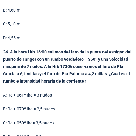
B: 4,60 m
C: 5,10 m
D: 4,55 m
34. A la hora Hrb 16:00 salimos del faro de la punta del espigón del
puerto de Tanger con un rumbo verdadero = 350º y una velocidad
máquina de 7 nudos. A la Hrb 1730h observamos el faro de Pta
Gracia a 6,1 millas y el faro de Pta Paloma a 4,2 millas. ¿Cual es el
rumbo e intensidad horaria de la corriente?
A: Rc = 061º Ihc = 3 nudos
B: Rc = 070º Ihc = 2,5 nudos
C: Rc = 050º Ihc= 3,5 nudos