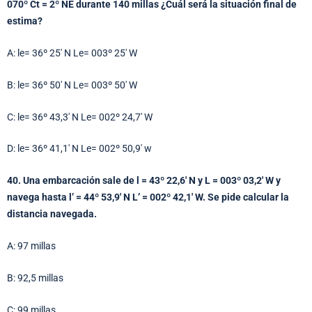
070º Ct = 2º NE durante 140 millas ¿Cuál será la situación final de
estima?
A: le= 36º 25′ N Le= 003º 25′ W
B: le= 36º 50′ N Le= 003º 50′ W
C: le= 36º 43,3′ N Le= 002º 24,7′ W
D: le= 36º 41,1′ N Le= 002º 50,9′ w
40. Una embarcación sale de l = 43º 22,6′ N y L = 003º 03,2′ W y
navega hasta l’ = 44º 53,9′ N L’ = 002º 42,1′ W. Se pide calcular la
distancia navegada.
A: 97 millas
B: 92,5 millas
C: 99 millas