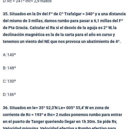
D: Rc = 241º Ihc= 2,9 nudos
35. Situados en la Dv del Fº de Cº Trafalgar = 340º y a una distancia
del mismo de 3 millas, damos rumbo para pasar a 6,1 millas del Fº
de Pta Gracia. Calcular el Ra si el desvío de la aguja es 2º W, la
declinación magnética es la de la carta para el año en curso y
tenemos un viento del NE que nos provoca un abatimiento de 4º.
A: 140º
B: 148º
C: 130º
D: 146º
36. Situados en le= 35º 52,3’N Le= 005º 55,4′ W en zona de
corriente de Rc = 193º e Ihc= 2 nudos ponemos rumbo para entrar
en el puerto de Tanger queriendo llegar en 1h 30m. Se pide Rv,
Velocidad máquina, Velocidad efectiva y Rumbo efectivo para