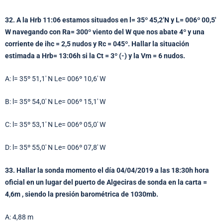
32. A la Hrb 11:06 estamos situados en l= 35º 45,2’N y L= 006º 00,5′
W navegando con Ra= 300º viento del W que nos abate 4º y una
corriente de ihc = 2,5 nudos y Rc = 045º. Hallar la situación
estimada a Hrb= 13:06h si la Ct = 3º (-) y la Vm = 6 nudos.
A: l= 35º 51,1′ N Le= 006º 10,6′ W
B: l= 35º 54,0′ N Le= 006º 15,1′ W
C: l= 35º 53,1′ N Le= 006º 05,0′ W
D: l= 35º 55,0′ N Le= 006º 07,8′ W
33. Hallar la sonda momento el día 04/04/2019 a las 18:30h hora
oficial en un lugar del puerto de Algeciras de sonda en la carta =
4,6m , siendo la presión barométrica de 1030mb.
A: 4,88 m