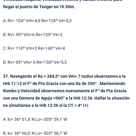
llegar al puerto de Tanger en 1h 30m.
A: Rv= 104º Vm=4,9 Re=126º Ve=5,3
B: Rv= 90º Vm=6 Re=120º Ve=2
C: Rv= 110º Vm=3 Re=140º Ve=4
D: Rv= 95º Vm= 6 Re=150º Ve=5,3
37. Navegando al Ra = 284,5º con Vm= 7 nudos observamos a la
Hrb 11:12 el Fº de Pta Gracia con una Da de 350º . Manteniendo
Rumbo y Velocidad observamos nuevamente el Fº de Pta Gracia
con una Demora de Aguja =060º a la Hrb 12:36. Hallar la situación
no simultánea a la Hrb 12:36 si la CT = 4º (+)
A: lo= 36º 01,4′ N Lo= 005º 59,1′ W
B: lo= 36º 00,0′ N Lo= 005º 58,1′ W