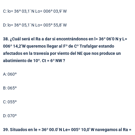
C: lo= 36º 03,1′ N Lo= 006º 03,9′ W
D: lo= 36º 05,1′ N Lo= 005º 55,8′ W
38. ¿Cuál será el Ra a dar si encontrándonos en l= 36º 06’0 N y L=
006º 14,2’W queremos llegar al Fº de Cº Trafalgar estando
afectados en la travesía por viento del NE que nos produce un
abatimiento de 10º. Ct = 6º NW ?
A: 060º
B: 065º
C: 055º
D: 070º
39. Situados en le = 36º 00.0′ N Le= 005º 10,0′ W navegamos al Ra =