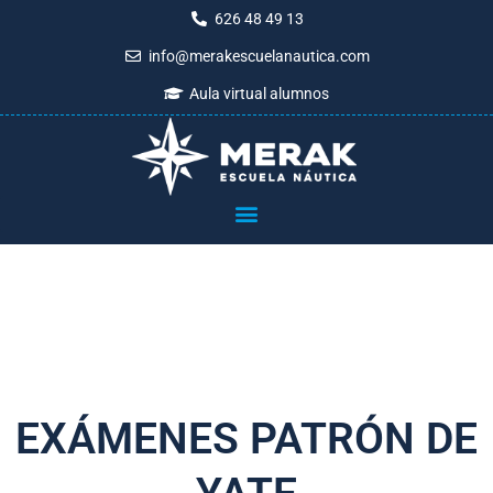
Ir
626 48 49 13
al
info@merakescuelanautica.com
contenido
Aula virtual alumnos
EXÁMENES PATRÓN DE