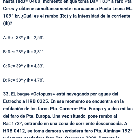
hasta HRB= 0400, momento en que toma Da= 183º a faro Pta
Cires y obtiene simultáneamente marcación a Punta Leona M=
109º br. ¿Cuál es el rumbo (Rc) y la Intensidad de la corriente
(Ih)?
A: Rc= 33º y Ih= 2,53′.
B: Rc= 28º y Ih= 3,81′.
C: Rc= 39º y Ih= 4,33′.
D: Rc= 38º y Ih= 4,78′.
33. EL buque «Octopuss» está navegando por aguas del
Estrecho a HRB 0225. En ese momento se encuentra en la
enfilación de los faros Pta. Carnero- Pta. Europa y a dos millas
del faro de Pta. Europa. Una vez situado, pone rumbo al
Ra=172º, entrando en una zona de corriente desconocida. A
HRB 0412, se toma demora verdadera faro Pta. Almina= 192º