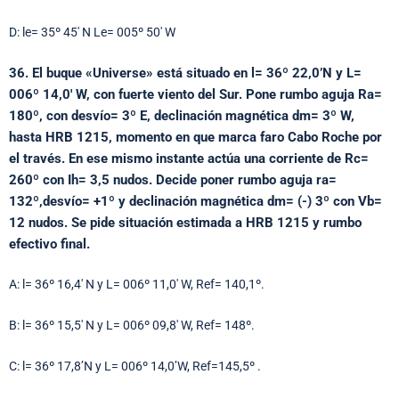
D: le= 35º 45′ N Le= 005º 50′ W
36. El buque «Universe» está situado en l= 36º 22,0’N y L=
006º 14,0′ W, con fuerte viento del Sur. Pone rumbo aguja Ra=
180º, con desvío= 3º E, declinación magnética dm= 3º W,
hasta HRB 1215, momento en que marca faro Cabo Roche por
el través. En ese mismo instante actúa una corriente de Rc=
260º con Ih= 3,5 nudos. Decide poner rumbo aguja ra=
132º,desvío= +1º y declinación magnética dm= (-) 3º con Vb=
12 nudos. Se pide situación estimada a HRB 1215 y rumbo
efectivo final.
A: l= 36º 16,4′ N y L= 006º 11,0′ W, Ref= 140,1º.
B: l= 36º 15,5′ N y L= 006º 09,8′ W, Ref= 148º.
C: l= 36º 17,8’N y L= 006º 14,0’W, Ref=145,5º .