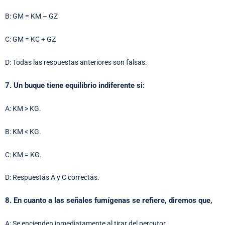
B: GM = KM – GZ
C: GM = KC + GZ
D: Todas las respuestas anteriores son falsas.
7. Un buque tiene equilibrio indiferente si:
A: KM > KG.
B: KM < KG.
C: KM = KG.
D: Respuestas A y C correctas.
8. En cuanto a las señales fumígenas se refiere, diremos que,
A: Se encienden inmediatamente al tirar del percutor.