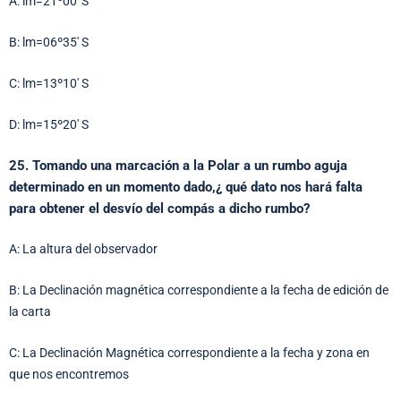
A: lm=21º00′ S
B: lm=06º35′ S
C: lm=13º10′ S
D: lm=15º20′ S
25. Tomando una marcación a la Polar a un rumbo aguja
determinado en un momento dado,¿ qué dato nos hará falta
para obtener el desvío del compás a dicho rumbo?
A: La altura del observador
B: La Declinación magnética correspondiente a la fecha de edición de
la carta
C: La Declinación Magnética correspondiente a la fecha y zona en
que nos encontremos