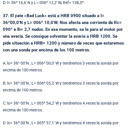
D: l= 36º 16,6′ N y L= 006º 12,2′ W, Ref= 138,3º.
37. El yate «Bad Luck» está a HRB 0900 situado a l=
36º00,0’N y L= 006º 10,0’W. Nos afecta una corriente de Rc=
090º e Ih= 2,7 nudos. En ese momento, se le para el motor por
una avería. Se consigue solventar la avería a HRB 1200. Se
pide situación a HRB= 1200 y número de veces que estaremos
con una sonda por encima de los 100 metros.
A: lo= 36º 00’N ; L= 006º 00,0′ W y tendremos 3 veces la sonda por
encima de 100 metros.
B: lo= 36º 00’N ; L= 006º 05,2′ W y tendremos 3 veces la sonda por
encima de 100 metros.
C: lo= 36º 00’N ; L= 005º 54,2′ W y tendremos 4 veces la sonda por
encima de 100 metros.
D: lo= 36º 00’N ; L= 005º 57,1′ W y tendremos 4 veces la sonda por