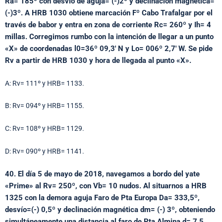
Ra= 185º con desvío de aguja= (-)2º y declinación magnética=
(-)3º. A HRB 1030 obtiene marcación Fº Cabo Trafalgar por el
través de babor y entra en zona de corriente Rc= 260º y Ih= 4
millas. Corregimos rumbo con la intención de llegar a un punto
«X» de coordenadas l0=36º 09,3′ N y Lo= 006º 2,7′ W. Se pide
Rv a partir de HRB 1030 y hora de llegada al punto «X».
A: Rv= 111º y HRB= 1133.
B: Rv= 094º y HRB= 1155.
C: Rv= 108º y HRB= 1129.
D: Rv= 090º y HRB= 1141.
40. El día 5 de mayo de 2018, navegamos a bordo del yate
«Prime» al Rv= 250º, con Vb= 10 nudos. Al situarnos a HRB
1325 con la demora aguja Faro de Pta Europa Da= 333,5º,
desvío=(-) 0,5º y declinación magnética dm= (-) 3º, obteniendo
simultáneamente una distancia al faro de Pta Almina d= 7,5