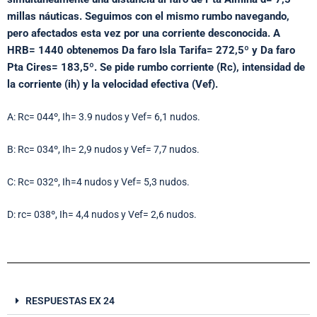
millas náuticas. Seguimos con el mismo rumbo navegando,
pero afectados esta vez por una corriente desconocida. A
HRB= 1440 obtenemos Da faro Isla Tarifa= 272,5º y Da faro
Pta Cires= 183,5º. Se pide rumbo corriente (Rc), intensidad de
la corriente (ih) y la velocidad efectiva (Vef).
A: Rc= 044º, Ih= 3.9 nudos y Vef= 6,1 nudos.
B: Rc= 034º, Ih= 2,9 nudos y Vef= 7,7 nudos.
C: Rc= 032º, Ih=4 nudos y Vef= 5,3 nudos.
D: rc= 038º, Ih= 4,4 nudos y Vef= 2,6 nudos.
RESPUESTAS EX 24