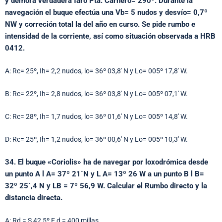
y demora verdadera faro Pta. Carnero= 290º. Durante la
navegación el buque efectúa una Vb= 5 nudos y desvío= 0,7º
NW y correción total la del año en curso. Se pide rumbo e
intensidad de la corriente, así como situación observada a HRB
0412.
A: Rc= 25º, Ih= 2,2 nudos, lo= 36º 03,8′ N y Lo= 005º 17,8′ W.
B: Rc= 22º, Ih= 2,8 nudos, lo= 36º 03,8′ N y Lo= 005º 07,1′ W.
C: Rc= 28º, Ih= 1,7 nudos, lo= 36º 01,6′ N y Lo= 005º 14,8′ W.
D: Rc= 25º, Ih= 1,2 nudos, lo= 36º 00,6′ N y Lo= 005º 10,3′ W.
34. El buque «Coriolis» ha de navegar por loxodrómica desde
un punto A l A= 37º 21´N y L A= 13º 26 W a un punto B l B=
32º 25´,4 N y LB = 7º 56,9 W. Calcular el Rumbo directo y la
distancia directa.
A: Rd = S 42,5º E d = 400 millas.