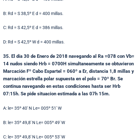
B: Rd = S 38,5º E d = 400 millas.
C: Rd = S 42,5º E d = 386 millas.
D: Rd = S 42,5º W d = 400 millas.
35. El día 30 de Enero de 2018 navegando al Ra =078 con Vb=
14 nudos siendo Hrb = 0700H simultaneamente se obtuvieron
Marcación Fº Cabo Espartel = 060º a Er, distancia 1,8 millas y
marcación estrella polar supuesta en el polo = 70º Br. Se
continua navegando en estas condiciones hasta ser Hrb
07:15h. Se pide situacion estimada a las 07h 15m.
A: le= 35º 40′ N Le= 005º 51′ W
B: le= 35º 49,8′ N Le= 005º 49′ W
C: le= 35º 49,8′ N Le= 005º 53′ W