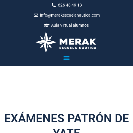
Ir
626 48 49 13
al
info@merakescuelanautica.com
contenido
Aula virtual alumnos
EXÁMENES PATRÓN DE