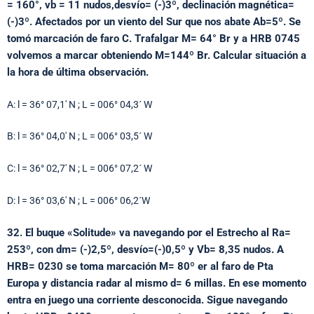
= 160°, vb = 11 nudos,desvío= (-)3º, declinación magnética=
(-)3º. Afectados por un viento del Sur que nos abate Ab=5º. Se
tomó marcación de faro C. Trafalgar M= 64° Br y a HRB 0745
volvemos a marcar obteniendo M=144º Br. Calcular situación a
la hora de última observación.
A: l = 36° 07,1′ N ; L = 006° 04,3´ W
B: l = 36° 04,0′ N ; L = 006° 03,5´ W
C: l = 36° 02,7′ N ; L = 006° 07,2´ W
D: l = 36° 03,6′ N ; L = 006° 06,2´W
32. El buque «Solitude» va navegando por el Estrecho al Ra=
253º, con dm= (-)2,5º, desvío=(-)0,5º y Vb= 8,35 nudos. A
HRB= 0230 se toma marcación M= 80º er al faro de Pta
Europa y distancia radar al mismo d= 6 millas. En ese momento
entra en juego una corriente desconocida. Sigue navegando